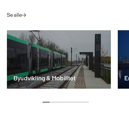
Se alle
Byudvikling & Mobilitet
E