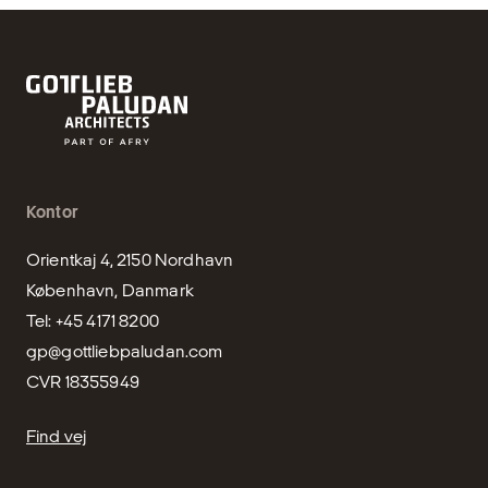
Kontor
Orientkaj 4, 2150 Nordhavn

København, Danmark

gp@gottliebpaludan.com
CVR 18355949
Find vej