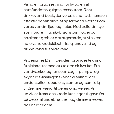
Vand er forudsætning for liv og en af
samfundets vigtigste ressourcer. Rent
drikkevand beskytter vores sundhed, mens en
effektiv behandling af spildevand værner om
vores vandmiljøer og natur. Med udfordringer
som forurening, skybrud, stormfloder og
hackerangreb er det afgørende, at vi sikrer
hele vandkredsløbet – fra grundvand og
drikkevand til spildevand.
Vi designer løsninger, der forbinder teknisk
funktionalitet med arkitektonisk kvalitet. Fra
vandværker og renseanlæg til pumpe- og
skybrudsløsninger skaber vi anlæg, der
understøtter robuste systemer og samtidig
tilfører merværdi til deres omgivelser. Vi
udvikler fremtidssikrede løsninger til gavn for
både samfundet, naturen og de mennesker,
der bruger dem.