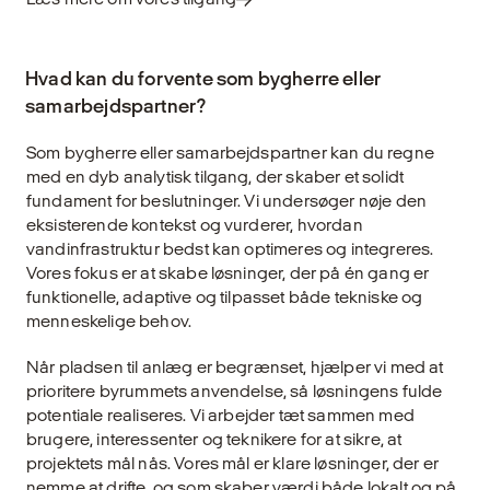
Hvad kan du forvente som bygherre eller
samarbejdspartner?
Som bygherre eller samarbejdspartner kan du regne
med en dyb analytisk tilgang, der skaber et solidt
fundament for beslutninger. Vi undersøger nøje den
eksisterende kontekst og vurderer, hvordan
vandinfrastruktur bedst kan optimeres og integreres.
Vores fokus er at skabe løsninger, der på én gang er
funktionelle, adaptive og tilpasset både tekniske og
menneskelige behov.
Når pladsen til anlæg er begrænset, hjælper vi med at
prioritere byrummets anvendelse, så løsningens fulde
potentiale realiseres. Vi arbejder tæt sammen med
brugere, interessenter og teknikere for at sikre, at
projektets mål nås. Vores mål er klare løsninger, der er
nemme at drifte, og som skaber værdi både lokalt og på