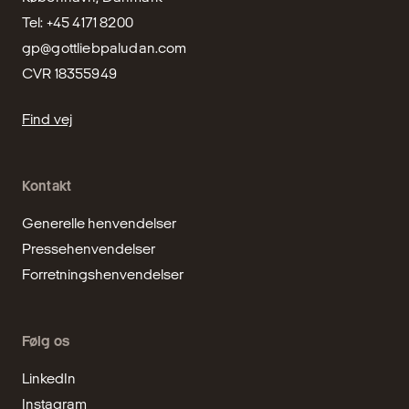
gp@gottliebpaludan.com
CVR 18355949
Find vej
Kontakt
Generelle henvendelser
Pressehenvendelser
Forretningshenvendelser
Følg os
LinkedIn
Instagram