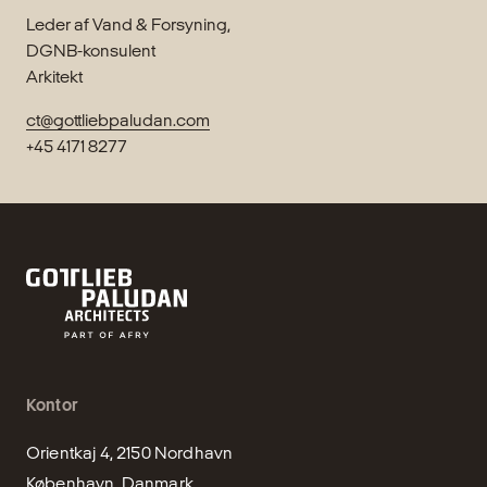
Leder af Vand & Forsyning,
DGNB-konsulent
Arkitekt
ct@gottliebpaludan.com
+45 4171 8277
Kontor
Orientkaj 4, 2150 Nordhavn

København, Danmark
