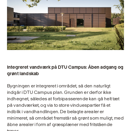
Integreret vandværk på DTU Campus: Åben adgang og
grønt landskab
Bygningen er integreret i området, så den naturligt
indgår i DTU Campus plan. Grunden er derfor ikke
indhegnet, således at forbipasserende kan gå helt tæt
på vandværket, og via to store vinduespartier få et
indblik i vandhandlingen. De belagte arealer er
minimeret, så området fremstår så grønt som muligt, med
åbne arealer i form af græsplæner med fritstående
træer.