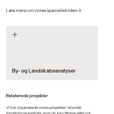
Læs mere om vores specialistviden
By- og Landskabsanalyser
Vores byer og landskaber skal rumme
mange funktioner, interesser og hensyn –
Relaterede projekter
fra byudvikling og infrastruktur til
naturbeskyttelse og klimaindsatser. Det
Vi har organiseret vores projekter i et antal
stiller høje krav til prioritering, planlægning
forretningsområder, som du kan filtrere efter på