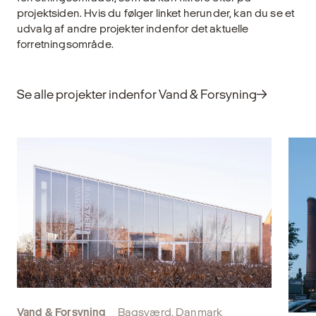
og placering af nye anlæg og byggerier. By-
projektsiden. Hvis du følger linket herunder, kan du se et
og landskabsanalyser skaber overblik over
udvalg af andre projekter indenfor det aktuelle
de fysiske, lovgivningsmæssige og
forretningsområde.
kontekstuelle forhold og udgør et afgørende
beslutningsgrundlag i de tidlige faser. De
bidrager til et mere smidigt projektforløb,
Se alle projekter indenfor Vand & Forsyning
forebygger konflikter og styrker kvaliteten i
det videre arbejde.
Udforsk
Vand & Forsyning
Bagsværd, Danmark