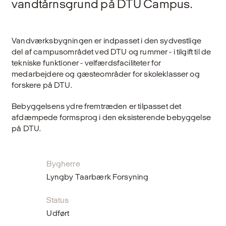
vandtårnsgrund på DTU Campus.
Vandværksbygningen er indpasset i den sydvestlige
del af campusområdet ved DTU og rummer - i tilgift til de
tekniske funktioner - velfærdsfaciliteter for
medarbejdere og gæsteområder for skoleklasser og
forskere på DTU.
Bebyggelsens ydre fremtræden er tilpasset det
afdæmpede formsprog i den eksisterende bebyggelse
på DTU.
Bygherre
Lyngby Taarbærk Forsyning
Status
Udført