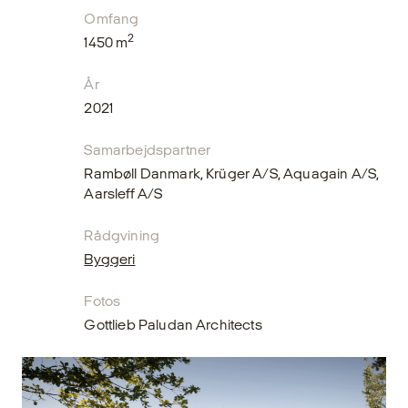
Omfang
2
1450 m
År
2021
Samarbejdspartner
Rambøll Danmark, Krüger A/S, Aquagain A/S,
Aarsleff A/S
Rådgvining
Byggeri
Fotos
Gottlieb Paludan Architects