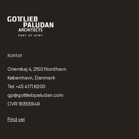
Kontor
Orientkaj 4, 2150 Nordhavn

København, Danmark

gp@gottliebpaludan.com
CVR 18355949
Find vej