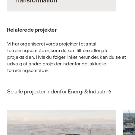
Transformation
Arkitekturen sætter varige spor. Når vi
arbejder med eksisterende bygninger,
Relaterede projekter
bærer vi et ansvar – for ressourcerne, for
vores bygningskultur og for at skabe
Vi har organiseret vores projekter i et antal
løsninger, der kan holde i mange år.
forretningsområder, som du kan filtrere efter på
Transformation handler om at bringe nyt liv
projektsiden. Hvis du følger linket herunder, kan du se et
til det bestående og finde nye funktioner til
udvalg af andre projekter indenfor det aktuelle
bygninger, der har udtjent deres oprindelige
forretningsområde.
formål. Det kræver omtanke, faglig indsigt
og et langsigtet blik på både klima, økonomi
og samfundsmæssig værdi.
Se alle projekter indenfor Energi & Industri
Udforsk