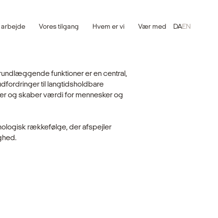
 arbejde
Vores tilgang
Hvem er vi
Vær med
DA
EN
undlæggende funktioner er en central,
dfordringer til langtidsholdbare
aber og skaber værdi for mennesker og
onologisk rækkefølge, der afspejler
ghed.