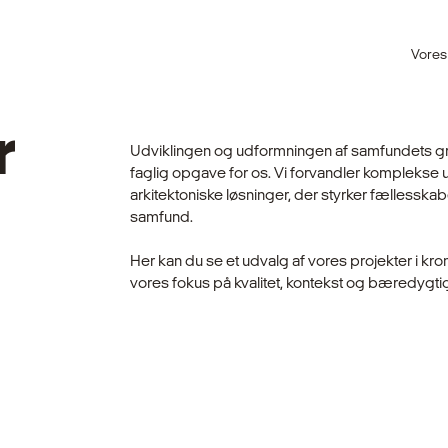
Vores
r
Udviklingen og udformningen af samfundets gr
faglig opgave for os. Vi forvandler komplekse u
arkitektoniske løsninger, der styrker fællessk
samfund.
Her kan du se et udvalg af vores projekter i kr
vores fokus på kvalitet, kontekst og bæredygti